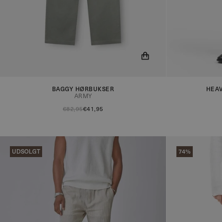
Du får nu besked når produktet er på lager!
Du får nu besk
BAGGY HØRBUKSER
HEA
ARMY
€82,95
€41,95
UDSOLGT
74%