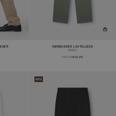
r på lager!
Du får nu besked når produktet er på lager!
KSER
HØRBUKSER LAVTALJEDE
ARMY
€82,95
€20,95
49%