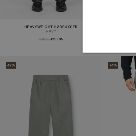
Du får nu besked når produktet er på lager!
Du får nu besk
HEAVYWEIGHT HØRBUKSER
BAG
NAVY
€82,95
€20,95
49%
74%