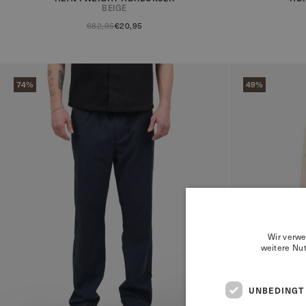
BEIGE
€82,95
€20,95
74%
49%
Wir verwe
weitere Nu
UNBEDINGT