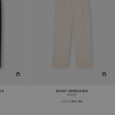
r på lager!
Du får nu besked når produktet er på lager!
ER
BAGGY HØRBUKSER
BEIGE
€82,95
€41,95