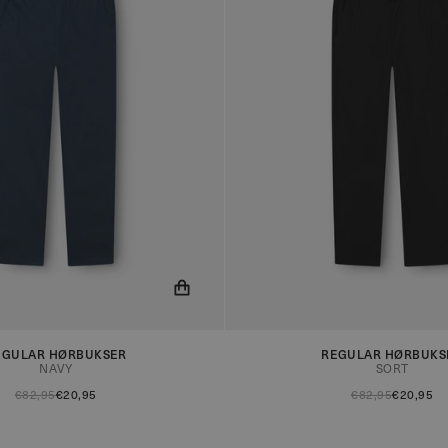
ed når produktet er på lager!
Du får nu besked når produktet e
EGULAR HØRBUKSER
REGULAR HØRBUKS
NAVY
SORT
€82,95
€20,95
€82,95
€20,95