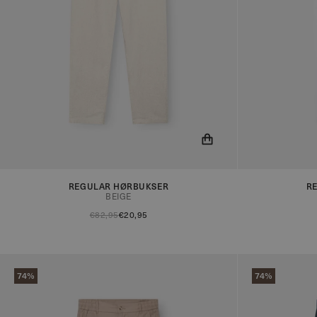
Du får nu besked når produktet er på lager!
Du får nu besk
REGULAR HØRBUKSER
R
BEIGE
€82,95
€20,95
74%
74%