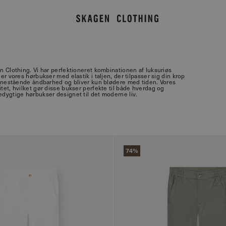
 Clothing. Vi har perfektioneret kombinationen af luksuriøs
r vores hørbukser med elastik i taljen, der tilpasser sig din krop
 enestående åndbarhed og bliver kun blødere med tiden. Vores
et, hvilket gør disse bukser perfekte til både hverdag og
dygtige hørbukser designet til det moderne liv.
74%