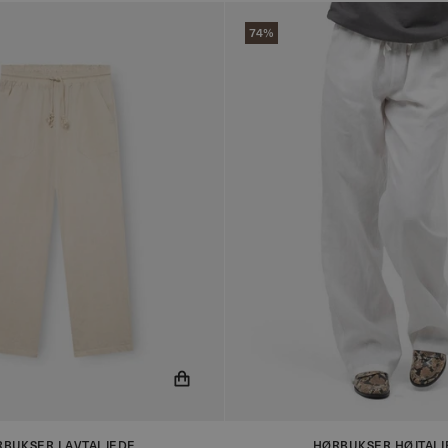
74%
ed når produktet er på lager!
Du får nu besked når produktet e
RBUKSER LAVTALJEDE
HØRBUKSER HØJTALJ