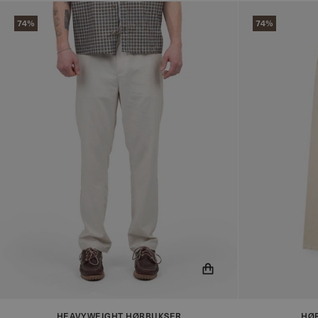
74%
74%
Du får nu besked når produktet er på lager!
Du får nu besk
HEAVYWEIGHT HØRBUKSER
HØ