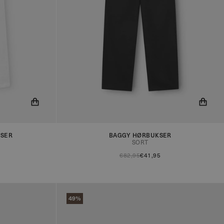
r på lager!
Du får nu besked når produktet er på lager!
KSER
BAGGY HØRBUKSER
SORT
€82,95
€41,95
49%