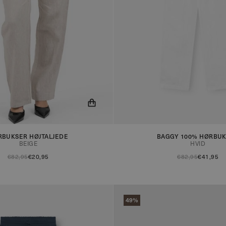
ed når produktet er på lager!
Du får nu besked når produktet e
RBUKSER HØJTALJEDE
BAGGY 100% HØRBU
BEIGE
HVID
€82,95
€20,95
€82,95
€41,95
49%