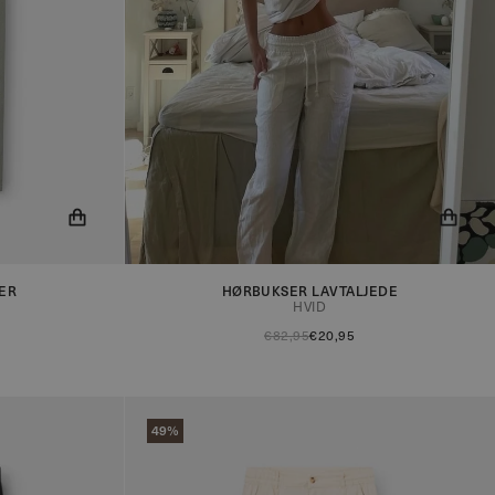
r på lager!
Du får nu besked når produktet er på lager!
ER
HØRBUKSER LAVTALJEDE
HVID
€82,95
€20,95
49%