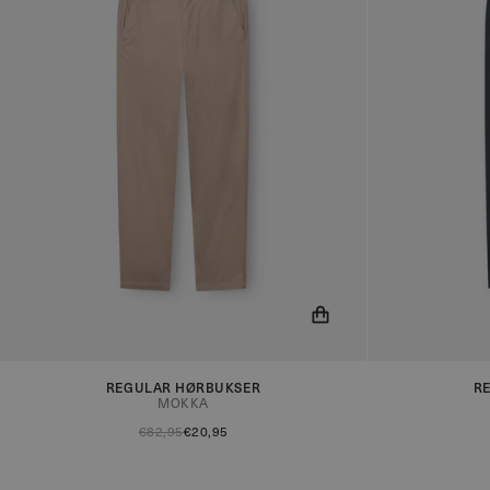
Du får nu besked når produktet er på lager!
Du får nu besk
REGULAR HØRBUKSER
R
MOKKA
€82,95
€20,95