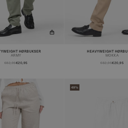
ed når produktet er på lager!
Du får nu besked når produktet e
VYWEIGHT HØRBUKSER
HEAVYWEIGHT HØRBU
ARMY
MOKKA
€82,95
€20,95
€82,95
€20,95
49%