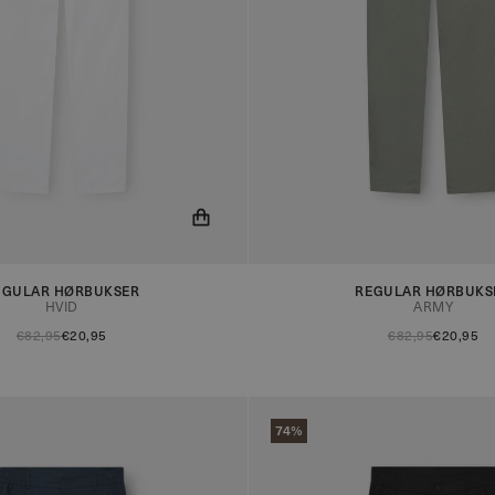
ed når produktet er på lager!
Du får nu besked når produktet e
EGULAR HØRBUKSER
REGULAR HØRBUKS
HVID
ARMY
€82,95
€20,95
€82,95
€20,95
74%