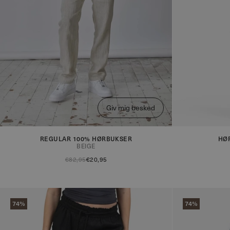
Giv mig besked
Du får nu besked når produktet er på lager!
Du får nu besk
REGULAR 100% HØRBUKSER
HØ
BEIGE
€82,95
€20,95
74%
74%