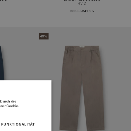
HVID
€82,95
€41,95
49%
 Durch die
rer Cookie-
FUNKTIONALITÄT