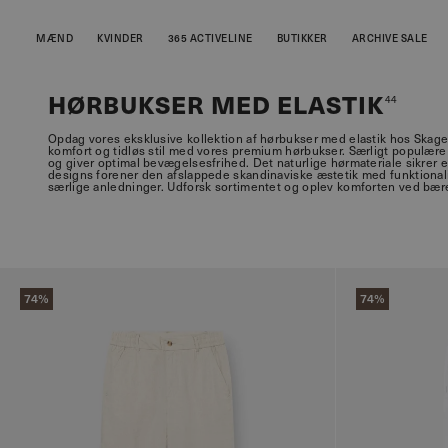
MÆND
KVINDER
365 ACTIVELINE
BUTIKKER
ARCHIVE SALE
HØRBUKSER MED ELASTIK
44
Opdag vores eksklusive kollektion af hørbukser med elastik hos Skagen
komfort og tidløs stil med vores premium hørbukser. Særligt populære e
og giver optimal bevægelsesfrihed. Det naturlige hørmateriale sikrer
designs forener den afslappede skandinaviske æstetik med funktionalit
særlige anledninger. Udforsk sortimentet og oplev komforten ved bære
74%
74%