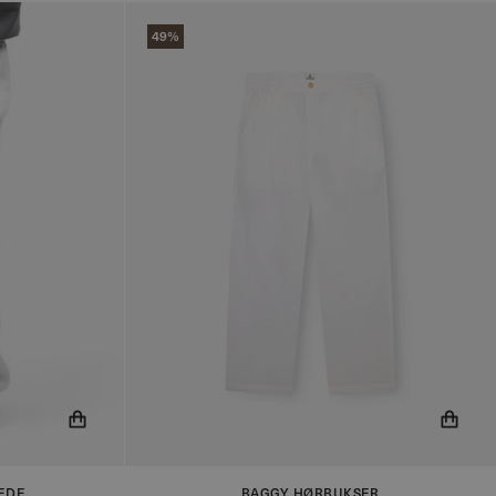
49%
r på lager!
Du får nu besked når produktet er på lager!
EDE
BAGGY HØRBUKSER