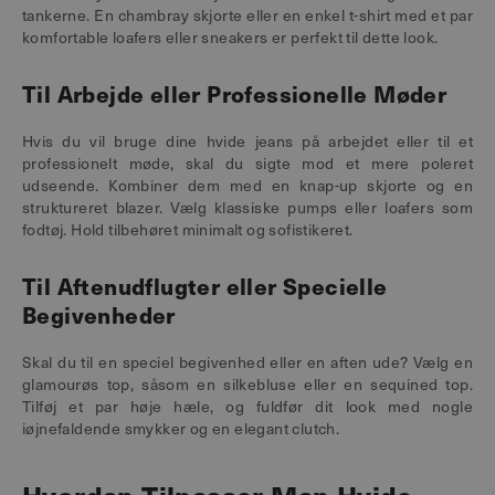
tankerne. En chambray skjorte eller en enkel t-shirt med et par
komfortable loafers eller sneakers er perfekt til dette look.
Til Arbejde eller Professionelle Møder
Hvis du vil bruge dine hvide jeans på arbejdet eller til et
professionelt møde, skal du sigte mod et mere poleret
udseende. Kombiner dem med en knap-up skjorte og en
struktureret blazer. Vælg klassiske pumps eller loafers som
fodtøj. Hold tilbehøret minimalt og sofistikeret.
Til Aftenudflugter eller Specielle
Begivenheder
Skal du til en speciel begivenhed eller en aften ude? Vælg en
glamourøs top, såsom en silkebluse eller en sequined top.
Tilføj et par høje hæle, og fuldfør dit look med nogle
iøjnefaldende smykker og en elegant clutch.