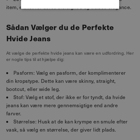
item, elsket for deres alsidighed og tidløse elegance.
Sådan Vælger du de Perfekte
Hvide Jeans
At vælge de perfekte hvide jeans kan være en udfordring. Her
er nogle tips til at hjælpe dig:
Pasform: Vælg en pasform, der komplimenterer
din kropstype. Dette kan være skinny, straight,
bootcut, eller wide leg.
Stof: Vælg et stof, der ikke er for tyndt, da hvide
jeans kan være mere gennemsigtige end andre
farver.
Størrelse: Husk at de kan krympe en smule efter
vask, så vælg en størrelse, der giver lidt plads.