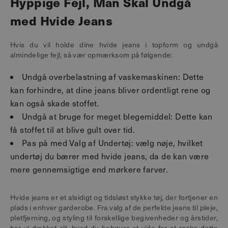
Hyppige Fejl, Man Skal Undgå
med Hvide Jeans
Hvis du vil holde dine hvide jeans i topform og undgå
almindelige fejl, så vær opmærksom på følgende:
Undgå overbelastning af vaskemaskinen: Dette
kan forhindre, at dine jeans bliver ordentligt rene og
kan også skade stoffet.
Undgå at bruge for meget blegemiddel: Dette kan
få stoffet til at blive gult over tid.
Pas på med Valg af Undertøj: vælg nøje, hvilket
undertøj du bærer med hvide jeans, da de kan være
mere gennemsigtige end mørkere farver.
Hvide jeans er et alsidigt og tidsløst stykke tøj, der fortjener en
plads i enhver garderobe. Fra valg af de perfekte jeans til pleje,
pletfjerning, og styling til forskellige begivenheder og årstider,
har vi dækket alt, hvad du behøver at vide for at rocke dette