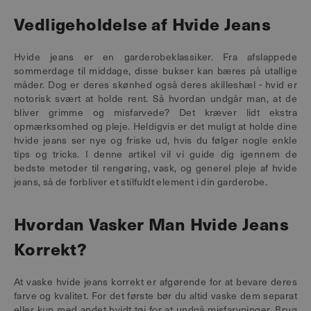
Vedligeholdelse af Hvide Jeans
Hvide jeans er en garderobeklassiker. Fra afslappede
sommerdage til middage, disse bukser kan bæres på utallige
måder. Dog er deres skønhed også deres akilleshæl - hvid er
notorisk svært at holde rent. Så hvordan undgår man, at de
bliver grimme og misfarvede? Det kræver lidt ekstra
opmærksomhed og pleje. Heldigvis er det muligt at holde dine
hvide jeans ser nye og friske ud, hvis du følger nogle enkle
tips og tricks. I denne artikel vil vi guide dig igennem de
bedste metoder til rengøring, vask, og generel pleje af hvide
jeans, så de forbliver et stilfuldt element i din garderobe.
Hvordan Vasker Man Hvide Jeans
Korrekt?
At vaske hvide jeans korrekt er afgørende for at bevare deres
farve og kvalitet. For det første bør du altid vaske dem separat
eller kun med andet hvidt tøj for at undgå misfarvninger. Brug